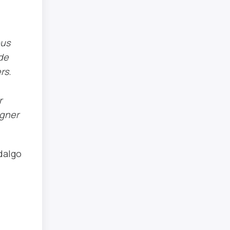
ous
de
rs.
r
agner
dalgo