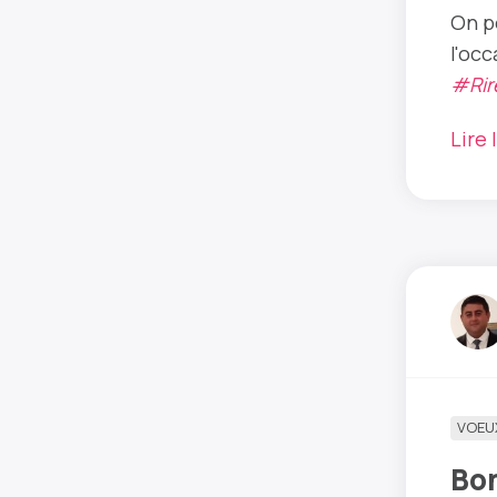
On p
l'oc
#Rir
Lire 
VOEU
Bo