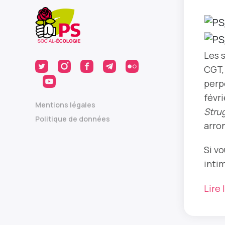
Les s
CGT, 
perp
févr
Mentions légales
Stru
Politique de données
arro
Si v
inti
Lire 