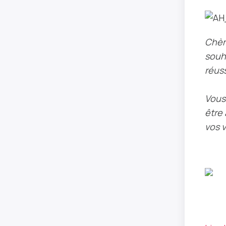
Chèr
souh
réuss
Vous
être
vos v