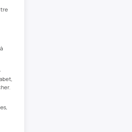
ntre
 à
-
abet,
cher.
es,