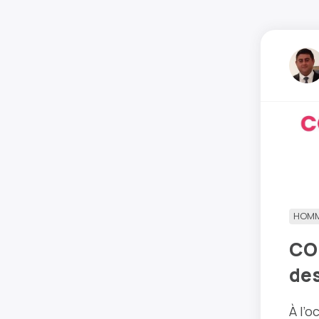
HOM
COM
de
À l’