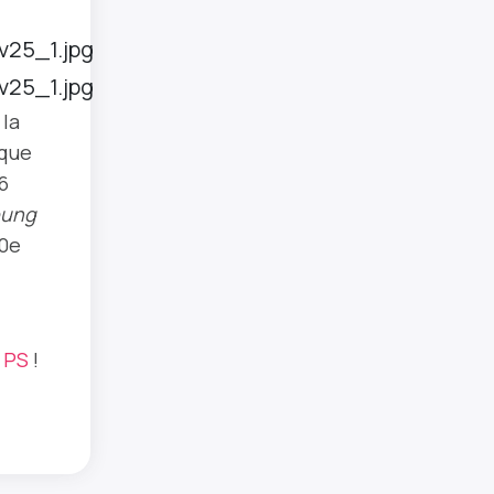
 la
aque
6
oung
10e
e PS
!