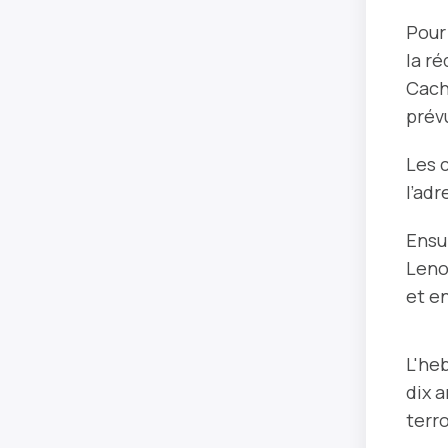
Pour
la ré
Cach
prév
Les 
l’adr
Ensu
Leno
et e
L'he
dix a
terro