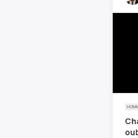
HOM
Cha
oub