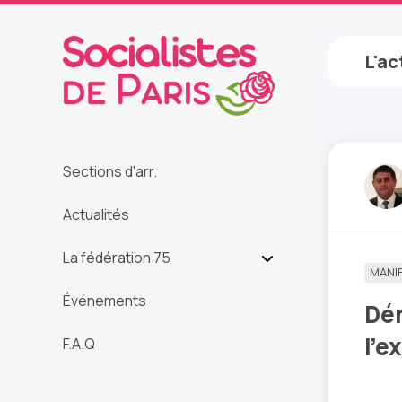
L'ac
Sections d'arr.
Actualités
La fédération 75
MANI
Événements
Dén
l'e
F.A.Q