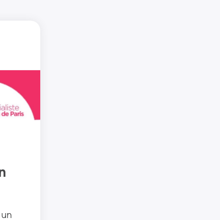
n
 un