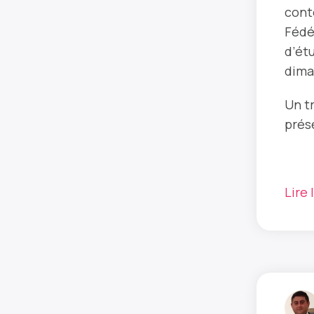
cont
Fédé
d’ét
dima
Un t
prés
Lire 