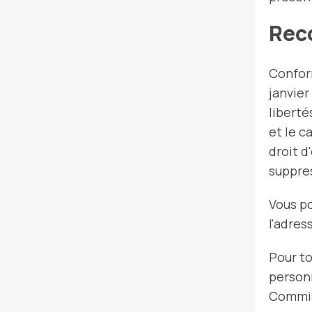
Rec
Conform
janvier
liberté
et le c
droit d
suppre
Vous po
l'adres
Pour to
personn
Commis