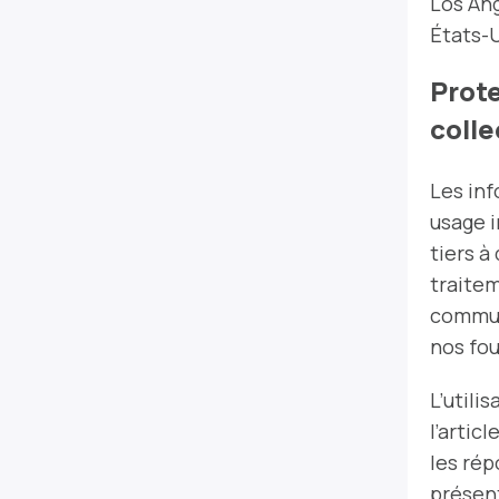
Los Ang
États-
Prot
coll
Les inf
usage i
tiers à
traitem
commun
nos fou
L’utili
l’artic
les ré
présent