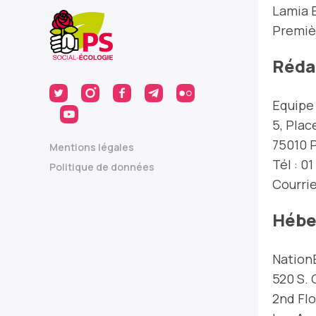
Lamia 
Premièr
Rédac
Equipe 
5, Plac
75010 P
Mentions légales
Tél : 01
Politique de données
Courrie
Hébe
Nation
520 S. 
2nd Fl