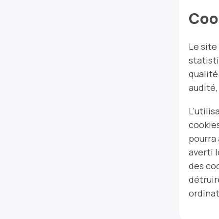
Coo
Le site
statist
qualité
audité,
L’utili
cookies
pourra 
averti 
des coo
détruir
ordinat