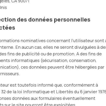
eles, CA 90071
Unis
ection des données personnelles
ectées
ormations nominatives concernant l’utilisateur sont 
nterne. En aucun cas, elles ne seront divulguées à de
 des fins de publicité ou de promotion. A des fins de
ents informatiques (sécurisation, conservation,
ication), ces données peuvent être hébergées par
rnisseurs.
sateur est toutefois informé que, conformément à
le 32 de la loi Informatique et Libertés du 6 janvier 1978
ponses données aux formulaires éventuellement
s sur le site pourront être exploitées.