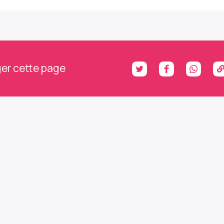
er cette page
ons le contact : abonnez
 à notre newsletter et no