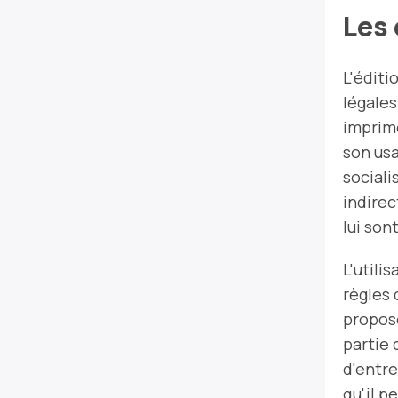
Les
L'éditi
légales
imprime
son usa
social
indirec
lui sont
L'utili
règles 
proposé
partie 
d'entre
qu'il p