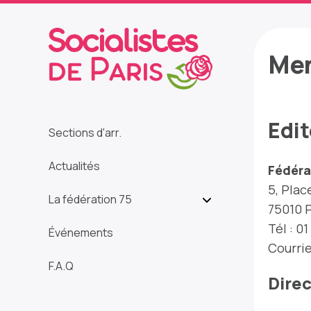
Men
Edit
Sections d'arr.
Actualités
Fédérat
5, Plac
La fédération 75
75010 
Tél : 01
Événements
Courrie
F.A.Q
Direc