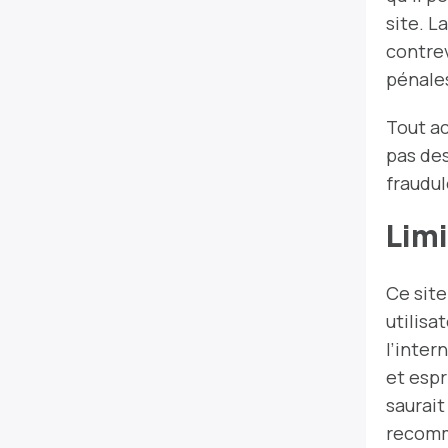
site. L
contre
pénales
Tout ac
pas de
fraudul
Limi
Ce site
utilisa
l’inter
et espr
saurait
recomm