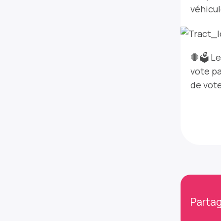
véhicul
🛑🗳 Le
vote pa
de vote
Partag