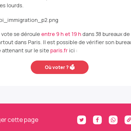
es lourds.
 vote se déroule
entre 9 h et 19 h
dans 38 bureaux de
rtout dans Paris. Il est possible de vérifier son burea
 attenant sur le site
paris.fr
ici :
Où voter ? 🗳
er cette page