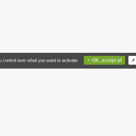
ite recevoir des informations par email
 control over what you want to activate
OK, accept all