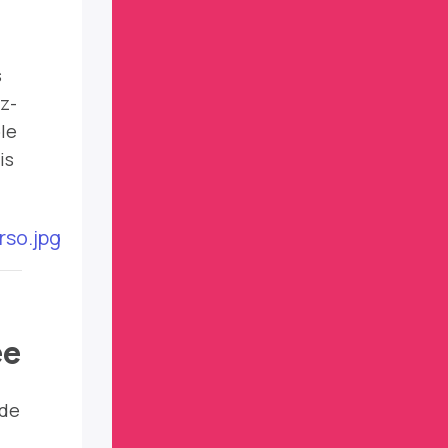
s
z-
le
is
ée
 de