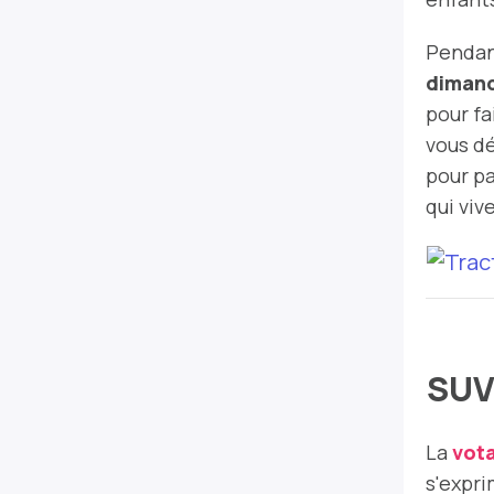
Pendant
dimanc
pour fa
vous d
pour pa
qui viv
SUV 
La
vota
s'expri