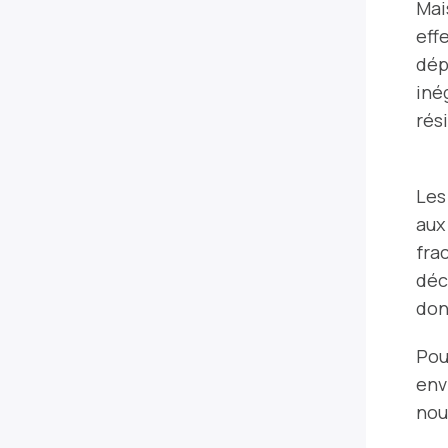
Mais
eff
dép
iné
ré
Les 
aux 
fra
dé
don
Pour
env
nou