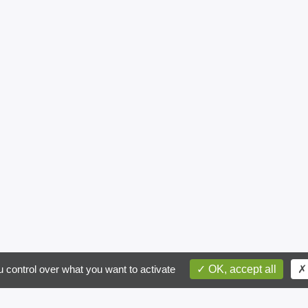
h infos
postal
ite recevoir des informations par email
 control over what you want to activate
OK, accept all