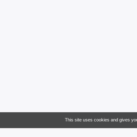
flas
Email
Code 
Je souha
This site uses cookies and gives you