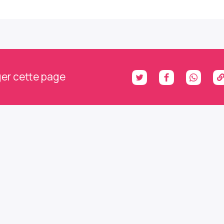
er cette page
ons le contact : abonnez
 à notre newsletter et no