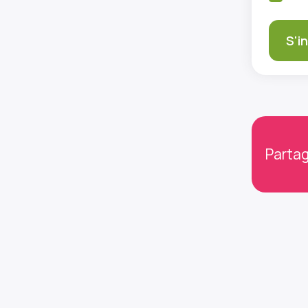
Partag
Gard