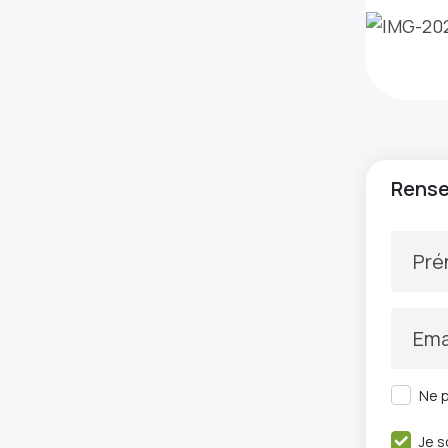
Rensei
Pr
Ema
Ne p
Je s