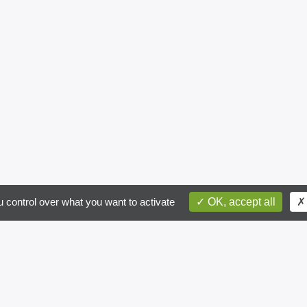
postal
ite recevoir des informations par email
 control over what you want to activate
OK, accept all