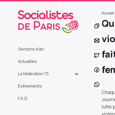
Accueil
Qui
vi
Sections d'arr.
fai
Actualités
fe
La fédération 75
Événements
Chaqu
F.A.Q
Journ
lutte 
violen