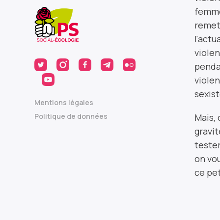
femmes
remet
l'actu
violen
penda
violen
sexist
Mentions légales
Mais, 
Politique de données
gravit
teste
on vou
ce pet