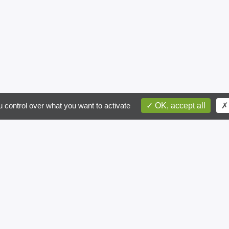
postal
ite recevoir des informations par email
 control over what you want to activate
OK, accept all