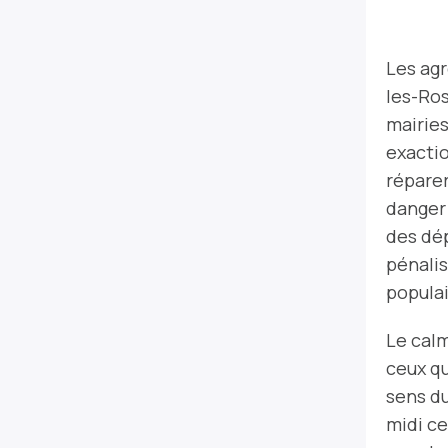
Les agr
les-Ros
mairies
exactio
réparer
danger 
des dép
pénalis
populai
Le calm
ceux qu
sens d
midi ce