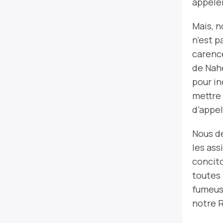
appele
Mais, n
n’est p
carence
de Nahe
pour in
mettre 
d’appel
Nous de
les ass
concit
toutes 
fumeus
notre 