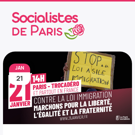
JAN
21