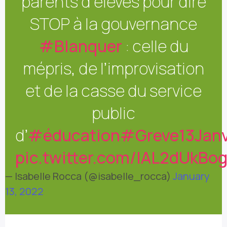
parents d’élèves pour dire
STOP à la gouvernance
#Blanquer
: celle du
mépris, de l’improvisation
et de la casse du service
public
d’
#éducation
#Greve13Janv
pic.twitter.com/lAL2dUkBo
— Isabelle Rocca (@isabelle_rocca)
January
13, 2022