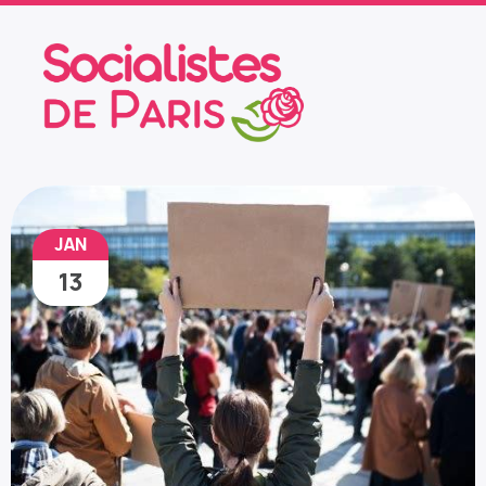
JAN
13