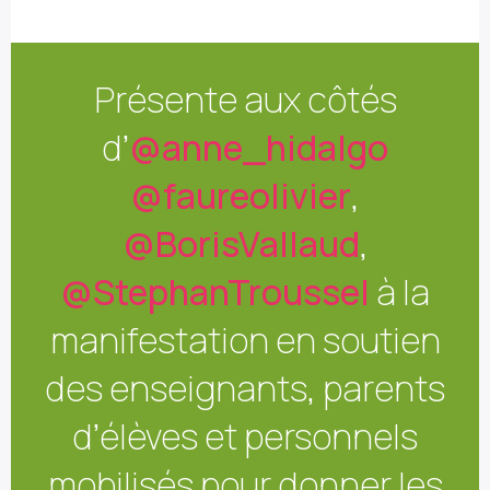
Présente aux côtés
d’
@anne_hidalgo
@faureolivier
,
@BorisVallaud
,
@StephanTroussel
à la
manifestation en soutien
des enseignants, parents
d’élèves et personnels
mobilisés pour donner les