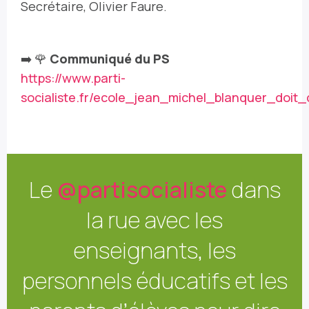
Secrétaire, Olivier Faure.
➡️ 🌹
Communiqué du PS
https://www.parti-
socialiste.fr/ecole_jean_michel_blanquer_doit
Le
@partisocialiste
dans
la rue avec les
enseignants, les
personnels éducatifs et les