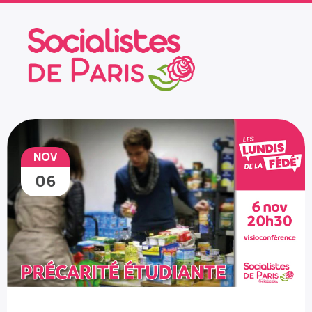
NOV
06