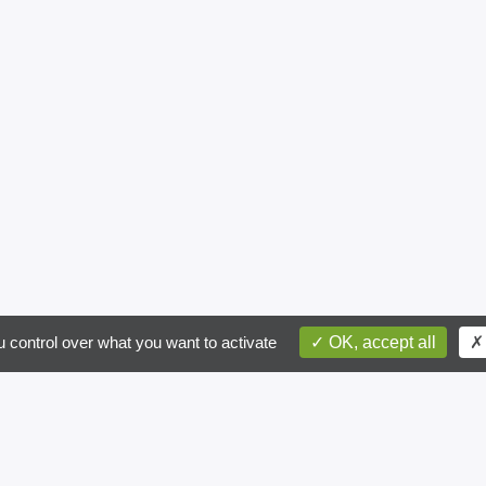
postal
ite recevoir des informations par email
 control over what you want to activate
OK, accept all