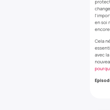
protect
change
l'impo
en soi 
encore 
Cela n
essenti
avec la
nouvea
pourquo
Episod