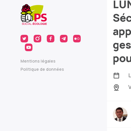
LUN
Séc
app
ges
pou
Mentions légales
Politique de données
L