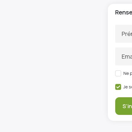
Rensei
Pr
Ema
Ne p
Je s