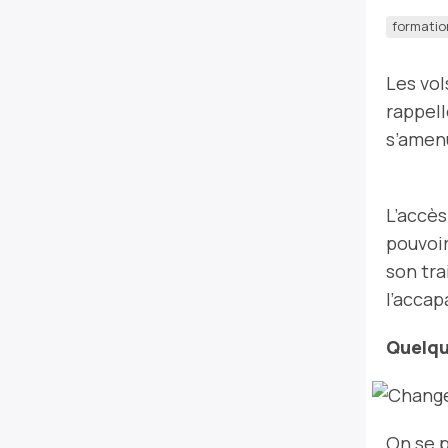
formatio
Les vol
rappell
s’amen
L’accès
pouvoir
son tr
l’accap
Quelqu
On se 