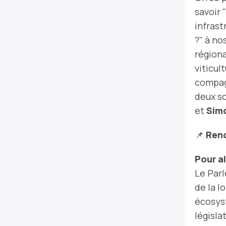
savoir 
infrast
?" à no
régiona
viticul
compag
deux so
et
Sim
📌
Rend
Pour al
Le Par
de la l
écosyst
législa