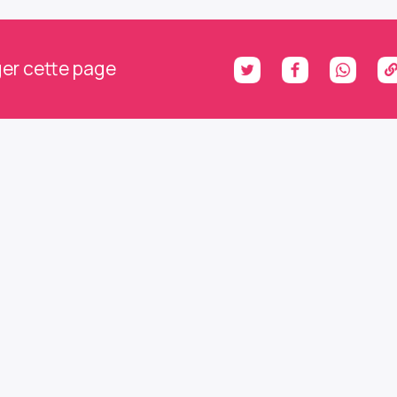
er cette page
ons le contact : abonnez
 à notre newsletter et no
h infos