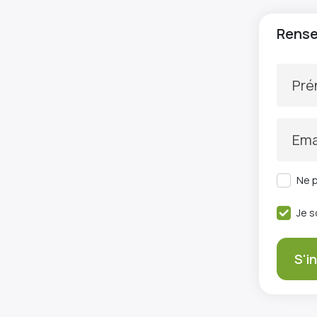
Rensei
Pr
Ema
Ne p
Je s