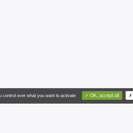
postal
ite recevoir des informations par email
 control over what you want to activate
OK, accept all