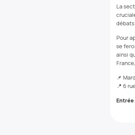
La sect
crucial
débats
Pour ap
se fero
ainsi q
France
📌
Mard
📍 6 ru
Entrée 