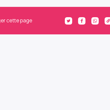
er cette page
ons le contact : abonnez
 à notre newsletter et no
h infos