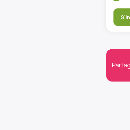
Partag
Gard