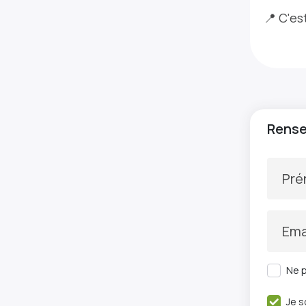
📍 C'es
Rensei
Pr
Ema
Ne p
Je s