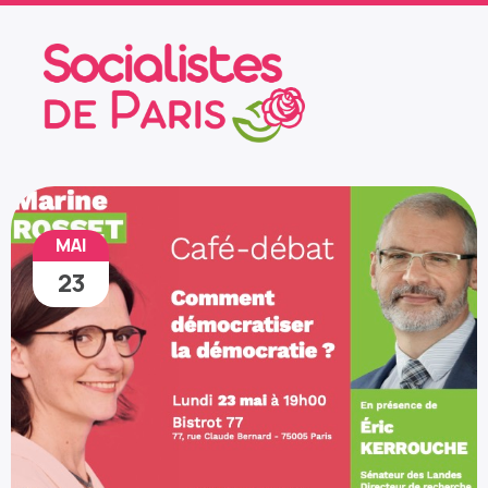
MAI
23