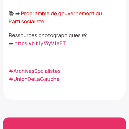
📚 ➡️
Programme de gouvernem
ent du
Parti socialiste
Ressources photographiques 📸
➡️
https://
bit.ly/3yV1eET
#ArchivesSocialistes
#UnionDeLaGauche