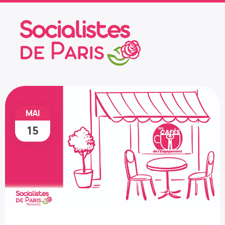
MAI
15