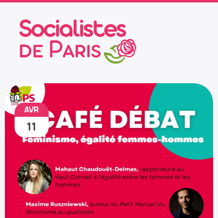
AVR
11